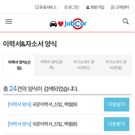
유료서비스
로그인
회원가입
고객센터
Toggle
navigation
이력서&자소서 양식
이력서 양식(경
자기소개서 양
자기소개서 양
이력서 양식(신
력)
식(워드)
식(한글)
입)
24
총
건
의 양식이 검색되었습니다.
[이력서 양식]
국문이력서_신입_엑셀(9)
다운받기
[이력서 양식]
국문이력서_신입_엑셀(8)
다운받기