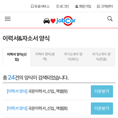
유료서비스
로그인
회원가입
고객센터
Toggle
navigation
이력서&자소서 양식
이력서 양식(경
자기소개서 양
자기소개서 양
이력서 양식(신
력)
식(워드)
식(한글)
입)
24
총
건
의 양식이 검색되었습니다.
[이력서 양식]
국문이력서_신입_엑셀(9)
다운받기
[이력서 양식]
국문이력서_신입_엑셀(8)
다운받기