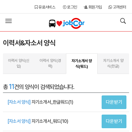
유료서비스
로그인
회원가입
고객센터
Toggle
navigation
이력서&자소서 양식
이력서 양식(신
이력서 양식(경
자기소개서 양
자기소개서 양
입)
력)
식(한글)
식(워드)
11
총
건
의 양식이 검색되었습니다.
[자소서 양식]
자기소개서_한글워드(1)
다운받기
[자소서 양식]
자기소개서_워드(10)
다운받기