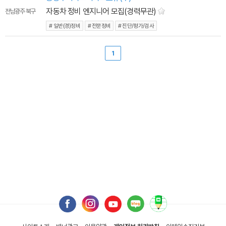
자동차 정비 엔지니어 모집(경력무관)
전남광주 북구
# 일반(경)정비
# 전문정비
# 진단/평가/검사
1