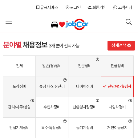
유료서비스
로그인
회원가입
고객센터
Toggle
navigation
분야별
채용정보
3개 분야 선택
가능
상세검색
전체
일반(경)정비
전문정비
판금정비
도장정비
튜닝 내·외장관리
타이어정비
진단/평가/검사
관리/사무/상담
수입차정비
친환경차량정비
대형차정비
건설기계정비
특수·특장
정비
농기계정비
개인이동장치