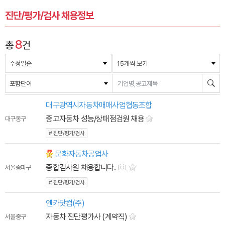
진단/평가/검사 채용정보
8
총
건
수정일순
15개씩 보기
포함단어
대구광역시자동차매매사업협동조합
중고자동차 성능/상태점검원 채용
대구 동구
# 진단/평가/검사
문화자동차공업사
잡에티켓
종합검사원 채용합니다.
서울 송파구
# 진단/평가/검사
엔카닷컴(주)
자동차 진단평가사 (계약직)
서울 중구