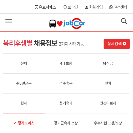
유료서비스
로그인
회원가입
고객센터
Toggle
navigation
복리후생별
채용정보
3가지 선택
가능
상세검색
전체
4대보험
퇴직금
주5일근무
격주휴무
연차
월차
정기휴가
인센티브제
정기보너스
장기근속자 포상
우수사원 표창/포상