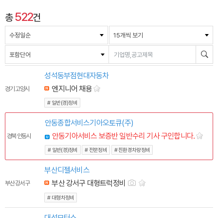
522
총
건
수정일순
15개씩 보기
포함단어
성석동부점현대자동차
엔지니어 채용
경기 고양시
# 일반(경)정비
안동종합서비스기아오토큐(주)
안동기아서비스 보증반 일반수리 기사 구인합니다.
경북 안동시
# 일반(경)정비
# 전문정비
# 친환경차량정비
부산디젤서비스
부산 강서구 대형트럭정비
부산 강서구
# 대형차정비
대성모터스