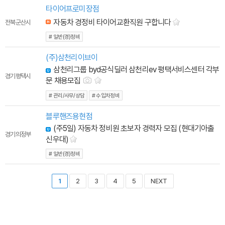
타이어프로미장점
자동차 경정비 타이어교환직원 구합니다
전북 군산시
# 일반(경)정비
(주)삼천리이브이
삼천리그룹 byd공식딜러 삼천리ev 평택서비스센터 각부
경기 평택시
문 채용모집
# 관리/사무/상담
# 수입차정비
블루핸즈용현점
(주5일) 자동차 정비원 초보자 경력자 모집 (현대기아출
경기 의정부
신우대)
# 일반(경)정비
1
2
3
4
5
NEXT