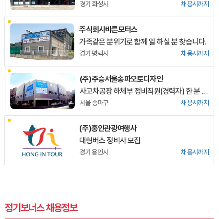
경기 화성시
채용시까지
주식회사바른모터스
가족같은 분위기로 함께 일 하실 분 찾습니다.
경기 평택시
채용시까지
(주)주승서울송파오토디자인
사고차공장 하체부 정비직원(경력자) 한 분 모십니다.
서울 송파구
채용시까지
(주)홍인관광여행사
대형버스 정비사 모집
경기 용인시
채용시까지
정기보너스 채용정보