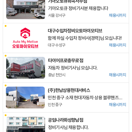
기아오토큐화곡서부점
기아오토큐 정비기사분 채용합니다
서울 강서구
채용시까지
대구수입차정비오토마이모티브
함께 하실 수입차 정비사(경력)님 모십니다!
대구 수성구
채용시까지
타이어프로충무로점
자동차 정비기사님 모십니다.
충남 천안시
채용시까지
(주)한남상용현대서비스
인천 중구 소재 현대자동차 상용 블루핸즈에서 정비 직원을 모집합니다. (주 5일 근무)
인천 중구
채용시까지
공임나라화성향남점
정비기사님 채용합니다.