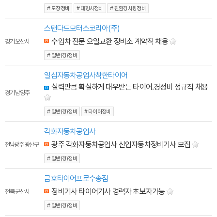
# 도장정비
# 대형차정비
# 친환경차량정비
스탠다드모터스코리아(주)
수입차 전문 오일교환 정비소 계약직 채용
경기 오산시
# 일반(경)정비
일심자동차공업사착한타이어
실력만큼 확실하게 대우받는 타이어.경정비 정규직 채용
경기 남양주
# 일반(경)정비
# 타이어정비
각화자동차공업사
광주 각화자동차공업사 신입자동차정비기사 모집
전남광주 광산구
# 일반(경)정비
금호타이어프로수송점
정비기사 타이어기사 경력자 초보자가능
전북 군산시
# 일반(경)정비