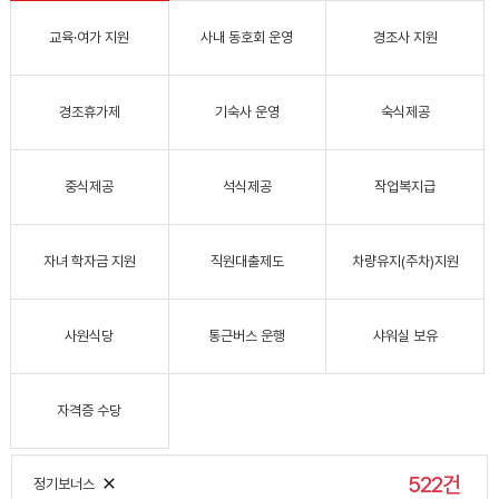
교육·여가 지원
사내 동호회 운영
경조사 지원
경조휴가제
기숙사 운영
숙식제공
중식제공
석식제공
작업복지급
자녀 학자금 지원
직원대출제도
차량유지(주차)지원
사원식당
통근버스 운행
샤워실 보유
자격증 수당
522건
정기보너스