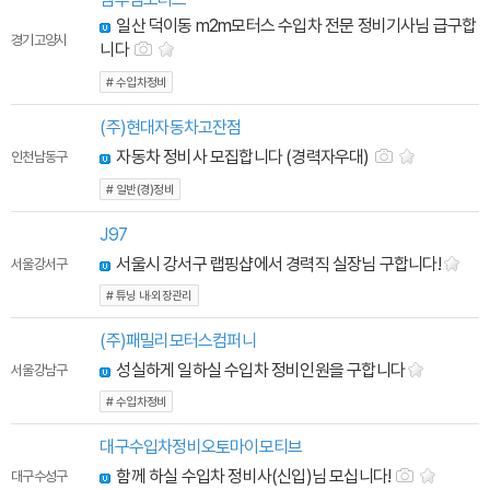
일산 덕이동 m2m모터스 수입차 전문 정비기사님 급구합
경기 고양시
니다
# 수입차정비
(주)현대자동차고잔점
자동차 정비사 모집합니다 (경력자우대)
인천 남동구
# 일반(경)정비
J97
서울시 강서구 랩핑샵에서 경력직 실장님 구합니다!
서울 강서구
# 튜닝 내·외장관리
(주)패밀리모터스컴퍼니
성실하게 일하실 수입차 정비인원을 구합니다
서울 강남구
# 수입차정비
대구수입차정비오토마이모티브
함께 하실 수입차 정비사(신입)님 모십니다!
대구 수성구