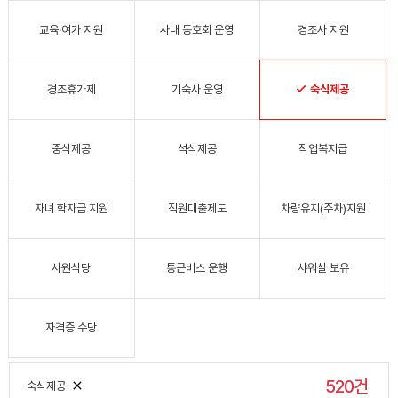
교육·여가 지원
사내 동호회 운영
경조사 지원
경조휴가제
기숙사 운영
숙식제공
중식제공
석식제공
작업복지급
자녀 학자금 지원
직원대출제도
차량유지(주차)지원
사원식당
통근버스 운행
샤워실 보유
자격증 수당
520건
숙식제공