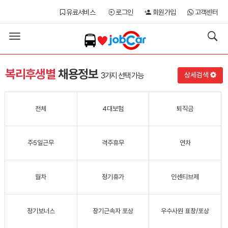
유료서비스
로그인
회원가입
고객센터
Toggle
navigation
복리후생별
채용정보
3가지 선택
가능
상세검색
전체
4대보험
퇴직금
주5일근무
격주휴무
연차
월차
정기휴가
인센티브제
정기보너스
장기근속자 포상
우수사원 표창/포상