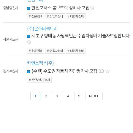
한진모터스 볼보트럭 정비사 모집
충남 당진시
# 전문정비
# 수입차정비
# 대형차정비
(주)몬스터팩토리
서초구 방배동 사당역인근 수입차정비 기술자모집합니다
서울 서초구
# 전문정비
# 수입차정비
# 대형차정비
카인스펙션(주)
(수원) 수도권 자동차 진단평가사 모집
경기 수원시
# 진단/평가/검사
1
2
3
4
5
NEXT