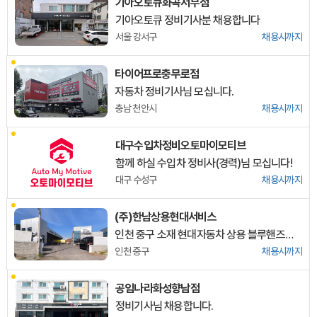
기아오토큐화곡서부점
기아오토큐 정비기사분 채용합니다
서울 강서구
채용시까지
타이어프로충무로점
자동차 정비기사님 모십니다.
충남 천안시
채용시까지
대구수입차정비오토마이모티브
함께 하실 수입차 정비사(경력)님 모십니다!
대구 수성구
채용시까지
(주)한남상용현대서비스
인천 중구 소재 현대자동차 상용 블루핸즈에서 정비 직원을 모집합니다. (주 5일 근무)
인천 중구
채용시까지
공임나라화성향남점
정비기사님 채용합니다.