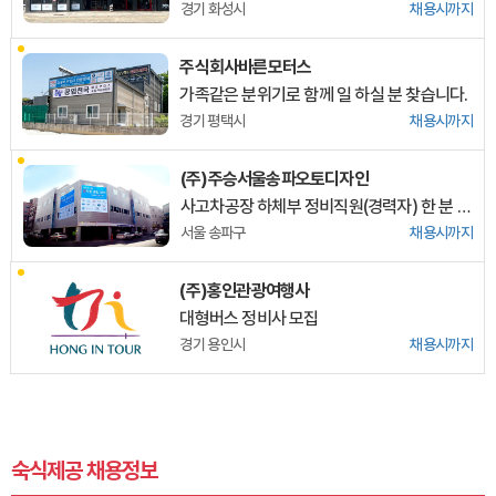
경기 화성시
채용시까지
주식회사바른모터스
가족같은 분위기로 함께 일 하실 분 찾습니다.
경기 평택시
채용시까지
(주)주승서울송파오토디자인
사고차공장 하체부 정비직원(경력자) 한 분 모십니다.
서울 송파구
채용시까지
(주)홍인관광여행사
대형버스 정비사 모집
경기 용인시
채용시까지
숙식제공 채용정보