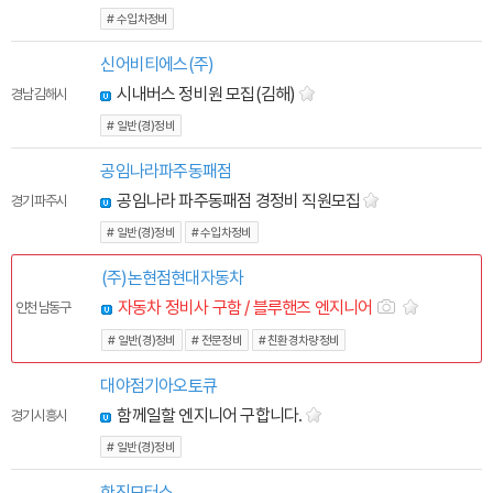
# 수입차정비
신어비티에스(주)
시내버스 정비원 모집(김해)
경남 김해시
# 일반(경)정비
공임나라파주동패점
공임나라 파주동패점 경정비 직원모집
경기 파주시
# 일반(경)정비
# 수입차정비
(주)논현점현대자동차
자동차 정비사 구함 / 블루핸즈 엔지니어
인천 남동구
# 일반(경)정비
# 전문정비
# 친환경차량정비
대야점기아오토큐
함께일할 엔지니어 구합니다.
경기 시흥시
# 일반(경)정비
한진모터스