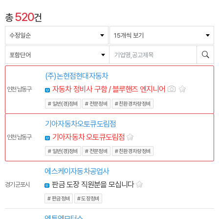
520
총
건
수정일순
15개씩 보기
포함단어
(주)논현점현대자동차
자동차 정비사 구함 / 블루핸즈 엔지니어
인천 남동구
# 일반(경)정비
# 전문정비
# 친환경차량정비
기아자동차오토큐도림점
기아자동차 오토큐도림점
인천 남동구
# 일반(경)정비
# 전문정비
# 친환경차량정비
에스케이자동차공업사
판금 도장 직원분을 모십니다
경기 군포시
# 판금정비
# 도장정비
엠투엠모터스