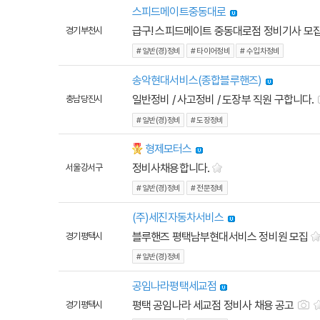
스피드메이트중동대로
급구! 스피드메이트 중동대로점 정비기사 모집
경기 부천시
# 일반(경)정비
# 타이어정비
# 수입차정비
송악현대서비스(종합블루핸즈)
일반정비 / 사고정비 / 도장부 직원 구합니다.
충남 당진시
# 일반(경)정비
# 도장정비
형제모터스
잡에티켓
정비사채용합니다.
서울 강서구
# 일반(경)정비
# 전문정비
(주)세진자동차서비스
블루핸즈 평택남부현대서비스 정비원 모집
경기 평택시
# 일반(경)정비
공임나라평택세교점
평택 공임나라 세교점 정비사 채용 공고
경기 평택시