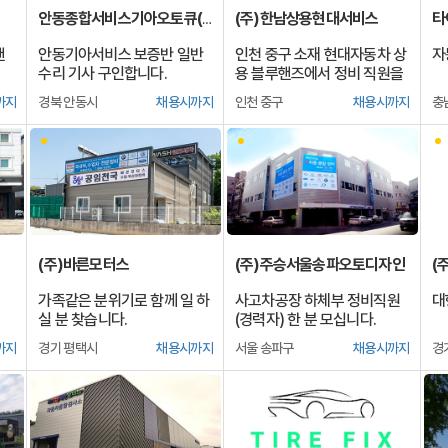
(주)한남상용현대서비스
타
안동종합서비스기아오토큐(주)
핸
안동기아서비스 보증반 일반
인천 중구 소재 현대자동차 상
자
수리 기사 구인합니다.
용 블루핸즈에서 정비 직원을
모집합니다. (주 5일 근무)
까지
경북 안동시
채용시까지
인천 중구
채용시까지
충
(주)바른모터스
(주)주승서울송파오토디자인
(
가족같은 분위기로 함께 일 하
사고차공장 하체부 정비직원
대
실 분 찾습니다.
(경력자) 한 분 모십니다.
까지
경기 평택시
채용시까지
서울 송파구
채용시까지
경