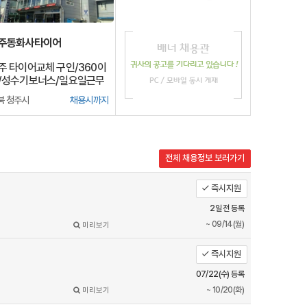
주동화사타이어
주 타이어교체 구인/360이
/성수기보너스/일요일근무
너스/
북 청주시
채용시까지
전체 채용정보 보러가기
즉시지원
2일 전 등록
~ 09/14(월)
미리보기
즉시지원
07/22(수) 등록
~ 10/20(화)
미리보기