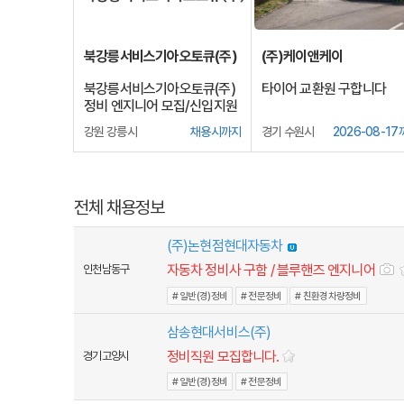
북강릉서비스기아오토큐(주)
(주)케이앤케이
북강릉서비스기아오토큐(주)
타이어 교환원 구합니다
정비 엔지니어 모집/신입지원
가능
강원 강릉시
채용시까지
경기 수원시
2026-08-1
전체 채용정보
(주)논현점현대자동차
자동차 정비사 구함 / 블루핸즈 엔지니어
인천 남동구
# 일반(경)정비
# 전문정비
# 친환경차량정비
삼송현대서비스(주)
정비직원 모집합니다.
경기 고양시
# 일반(경)정비
# 전문정비