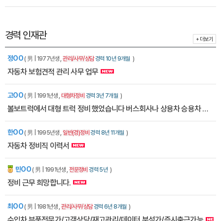
경력 인재관
+ 더보기
정OO
( 男 | 1977년생 ,
관리/사무/상담
경력 10년 9개월
)
자동차 보험견적 관리 사무 업무
고OO
( 男 | 1991년생 ,
대형차정비
경력 3년 7개월
)
볼보트럭에서 대형 트럭 정비 했었습니다 버스회사나 상용차 승용차 안가리고 구인 하고있습니다
한OO
( 男 | 1995년생 ,
일반(경)정비
경력 8년 11개월
)
자동차 정비직 이력서
민OO
잡에티켓
( 男 | 1991년생 ,
전문정비
경력 5년
)
정비 근무 희망합니다.
최OO
( 男 | 1981년생 ,
관리/사무/상담
경력 6년 8개월
)
수입차 부품전문가/고객상담/재고관리/데이터 분석가/즉시출근가능