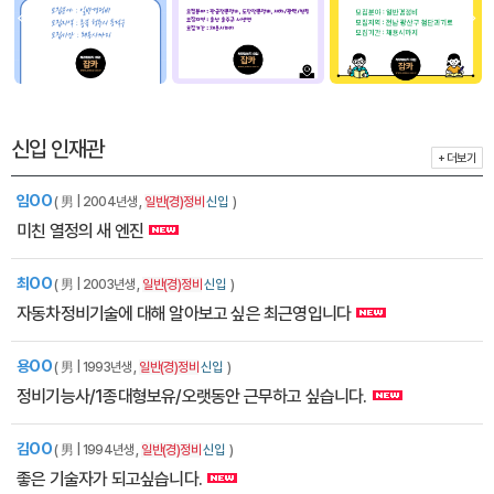
신입 인재관
+ 더보기
임OO
( 男 | 2004년생 ,
일반(경)정비
신입
)
미친 열정의 새 엔진
최OO
( 男 | 2003년생 ,
일반(경)정비
신입
)
자동차정비기술에 대해 알아보고 싶은 최근영입니다
용OO
( 男 | 1993년생 ,
일반(경)정비
신입
)
정비기능사/1종대형보유/오랫동안 근무하고 싶습니다.
김OO
( 男 | 1994년생 ,
일반(경)정비
신입
)
좋은 기술자가 되고싶습니다.