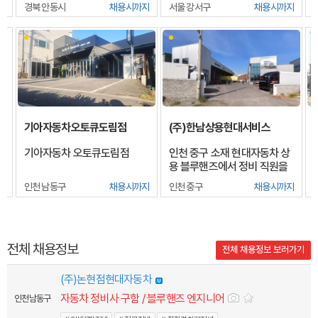
지
경북 안동시
채용시까지
서울 강서구
채용시까지
기아자동차오토큐도림점
(주)한남상용현대서비스
기아자동차 오토큐도림점
인천 중구 소재 현대자동차 상
용 블루핸즈에서 정비 직원을
모집합니다. (주 5일 근무)
인천 남동구
채용시까지
인천 중구
채용시까지
전체 채용정보
전체 채용정보 보러가기
(주)논현점현대자동차
자동차 정비사 구함 / 블루핸즈 엔지니어
인천 남동구