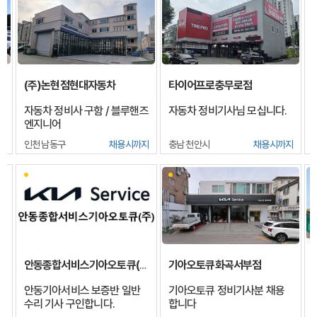
(주)논현점현대자동차
타이어프로충무로점
자동차 정비사 구함 / 블루핸즈
자동차 정비기사님 모십니다.
엔지니어
지
인천 남동구
채용시까지
충남 천안시
채용시까지
기아오토큐화곡서부점
안동종합서비스기아오토큐(주)
안동기아서비스 보증반 일반
기아오토큐 정비기사분 채용
수리 기사 구인합니다.
합니다