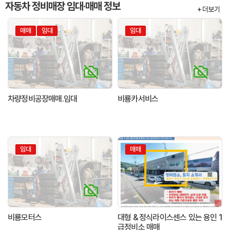
자동차 정비매장 임대·매매 정보
+ 더보기
매매
임대
임대
차량정비공장매매.임대
비룡카서비스
임대
매매
비룡모터스
대형 & 정식라이스센스 있는 용인 1
급정비소 매매