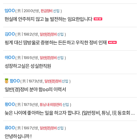
임OO
( 男 | 2000년생 ,
판금정비
신입
)
현실에 안주하지 않고 늘 발전하는 임요한입니다
김OO
( 男 | 1982년생 ,
일반(경)정비
신입
)
핑계 대신 땀방울로 증명하는 든든하고 우직한 정비 인재
이OO
( 男 | 1995년생 ,
일반(경)정비
신입
)
성장하고싶은 성실한직원
함OO
잡에티켓
( 男 | 1973년생 ,
일반(경)정비
신입
)
일반(경)정비 분야 함oo의 이력서
황OO
( 男 | 1975년생 ,
튜닝 내·외장관리
신입
)
늦은 나이에 좋아하는 일을 하고자 합니다. (일반정비, 튜닝, 現 동호회 카페지기)
류OO
( 男 | 1997년생 ,
일반(경)정비
신입
)
안녕하십니까 !