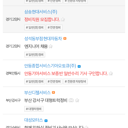
# 일반(경)정비
# 전문정비
# 친환경차량정비
삼송현대서비스(주)
정비직원 모집합니다.
경기 고양시
# 일반(경)정비
# 전문정비
성석동부점현대자동차
엔지니어 채용
경기 고양시
# 일반(경)정비
안동종합서비스기아오토큐(주)
안동기아서비스 보증반 일반수리 기사 구인합니다.
경북 안동시
# 일반(경)정비
# 전문정비
# 친환경차량정비
부산디젤서비스
부산 강서구 대형트럭정비
부산 강서구
# 대형차정비
대성모터스
함께 일하실 정비기사님을 모십니다
경기 수원시