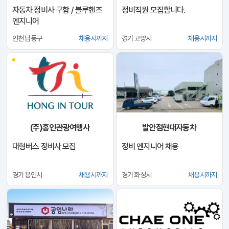
자동차 정비사 구함 / 블루핸즈
정비직원 모집합니다.
엔지니어
인천 남동구
채용시까지
경기 고양시
채용시까지
(주)홍인관광여행사
발안점현대자동차
대형버스 정비사 모집
정비 엔지니어 채용
경기 용인시
채용시까지
경기 화성시
채용시까지