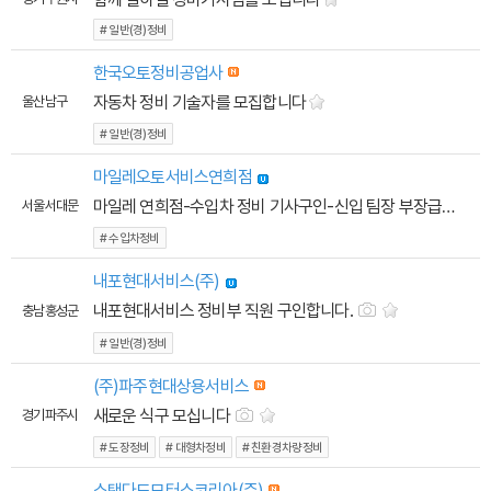
# 일반(경)정비
한국오토정비공업사
자동차 정비 기술자를 모집합니다
울산 남구
# 일반(경)정비
마일레오토서비스연희점
마일레 연희점-수입차 정비 기사구인-신입 팀장 부장급
서울 서대문
# 수입차정비
내포현대서비스(주)
내포현대서비스 정비부 직원 구인합니다.
충남 홍성군
# 일반(경)정비
(주)파주현대상용서비스
새로운 식구 모십니다
경기 파주시
# 도장정비
# 대형차정비
# 친환경차량정비
스탠다드모터스코리아(주)