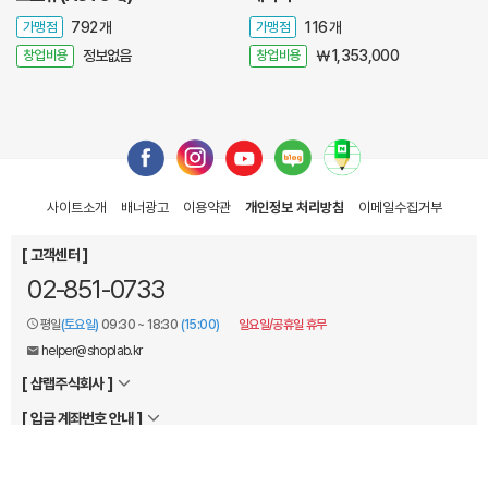
가맹점
792 개
가맹점
116 개
창업비용
정보없음
창업비용
￦ 1,353,000
사이트소개
배너광고
이용약관
개인정보 처리방침
이메일
수집거부
[ 고객센터 ]
02-851-0733
평일
(토요일)
09:30 ~ 18:30
(15:00)
일요일/공휴일 휴무
helper@shoplab.kr
[ 샵랩주식회사 ]
[ 입금 계좌번호 안내 ]
Copyright © 2004-2026
jobcar
. All Rights Reserved.