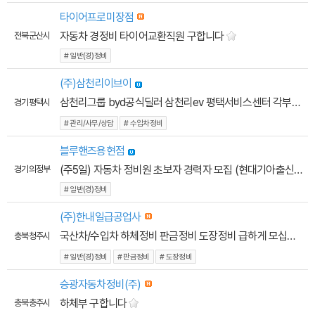
타이어프로미장점
자동차 경정비 타이어교환직원 구합니다
전북 군산시
# 일반(경)정비
(주)삼천리이브이
삼천리그룹 byd공식딜러 삼천리ev 평택서비스센터 각부문 채용모집
경기 평택시
# 관리/사무/상담
# 수입차정비
블루핸즈용현점
(주5일) 자동차 정비원 초보자 경력자 모집 (현대기아출신우대)
경기 의정부
# 일반(경)정비
(주)한내일급공업사
국산차/수입차 하체정비 판금정비 도장정비 급하게 모십니다!!!!!
충북 청주시
# 일반(경)정비
# 판금정비
# 도장정비
승광자동차정비(주)
하체부 구합니다
충북 충주시