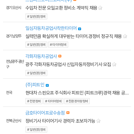
수입차 전문 오일교환 정비소 계약직 채용
경기 오산시
# 일반(경)정비
일심자동차공업사착한타이어
실력만큼 확실하게 대우받는 타이어.경정비 정규직 채용
경기 남양주
# 일반(경)정비
# 타이어정비
각화자동차공업사
전남광주 광산
광주 각화자동차공업사 신입자동차정비기사 모집
구
# 일반(경)정비
(주)피트인
현대차 스핀오프 주식회사 피트인 (피트크루)경력 채용 공고
전국
# 전문정비
# 타이어정비
# 친환경차량정비
금호타이어프로수송점
정비기사 타이어기사 경력자 초보자가능
전북 군산시
# 일반(경)정비