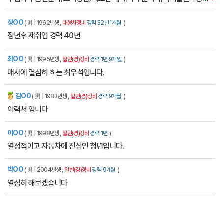
정OO
( 男 | 1962년생 ,
대형차정비
경력 32년 1개월
)
정년후 재취업 경력 40년
최OO
( 男 | 1995년생 ,
일반(경)정비
경력 1년 9개월
)
매사에 열심히 하는 최우석입니다.
김OO
잡에티켓
( 男 | 1988년생 ,
일반(경)정비
경력 9개월
)
이력서 입니다
이OO
( 男 | 1998년생 ,
일반(경)정비
경력 1년
)
열정적이고 자동차에 진심인 청년입니다.
박OO
( 男 | 2004년생 ,
일반(경)정비
경력 9개월
)
열심히 해보겠습니다