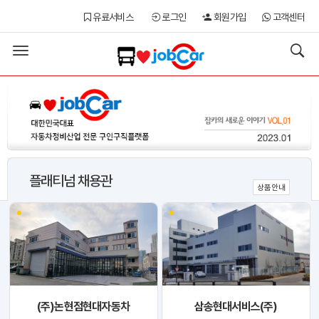
유료서비스
로그인
회원가입
고객센터
Toggle
navigation
플래티넘 채용관
상품안내
(주)논현점현대자동차
삼송현대서비스(주)