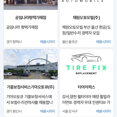
공임나라평택가재점
채원오토모빌(주)
공임나라 평택가재점
채원오토모빌 부산 울산 판금/도
장/일반수리 경력자 모집
경기 평택시
채용시까지
울산 울주군
채용시까지
기흥보정서비스기아오토큐(주)
타이어픽스
기아오토큐 기흥보정서비스에
강서,양천 휠타이어 매장 휠얼라
서 보험수리견적사를 채용합니
이먼트 경력자 우대 인센티브 가
다.
능 창업
경기 용인시
채용시까지
서울 강서구
채용시까지