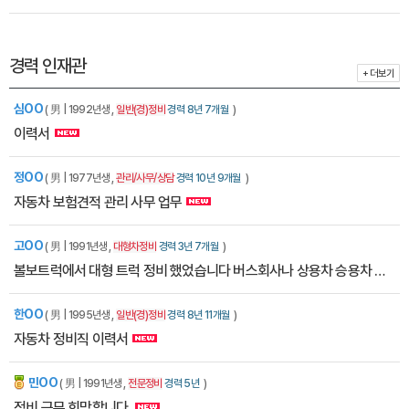
경력 인재관
+ 더보기
심OO
( 男 | 1992년생 ,
일반(경)정비
경력 8년 7개월
)
이력서
정OO
( 男 | 1977년생 ,
관리/사무/상담
경력 10년 9개월
)
자동차 보험견적 관리 사무 업무
고OO
( 男 | 1991년생 ,
대형차정비
경력 3년 7개월
)
볼보트럭에서 대형 트럭 정비 했었습니다 버스회사나 상용차 승용차 안가리고 구인 하고있습니다
한OO
( 男 | 1995년생 ,
일반(경)정비
경력 8년 11개월
)
자동차 정비직 이력서
민OO
잡에티켓
( 男 | 1991년생 ,
전문정비
경력 5년
)
정비 근무 희망합니다.