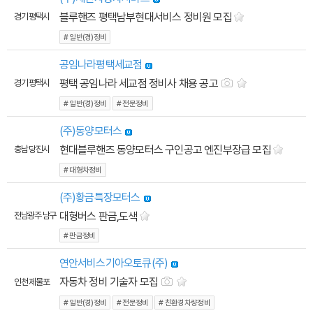
블루핸즈 평택남부현대서비스 정비원 모집
경기 평택시
# 일반(경)정비
공임나라평택세교점
평택 공임나라 세교점 정비사 채용 공고
경기 평택시
# 일반(경)정비
# 전문정비
(주)동양모터스
현대블루핸즈 동양모터스 구인공고 엔진부장급 모집
충남 당진시
# 대형차정비
(주)황금특장모터스
대형버스 판금,도색
전남광주 남구
# 판금정비
연안서비스기아오토큐(주)
자동차 정비 기술자 모집
인천 제물포
# 일반(경)정비
# 전문정비
# 친환경차량정비