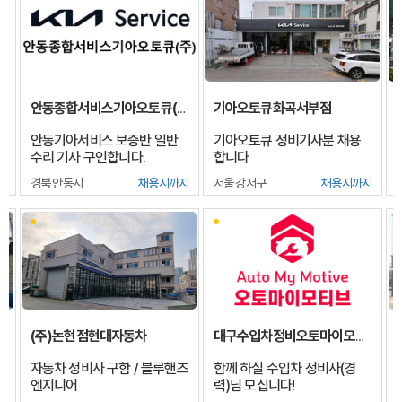
기아오토큐화곡서부점
안동종합서비스기아오토큐(주)
니
안동기아서비스 보증반 일반
기아오토큐 정비기사분 채용
수리 기사 구인합니다.
합니다
지
경북 안동시
채용시까지
서울 강서구
채용시까지
(주)논현점현대자동차
대구수입차정비오토마이모티브
자동차 정비사 구함 / 블루핸즈
함께 하실 수입차 정비사(경
엔지니어
력)님 모십니다!