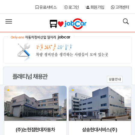
유료서비스
로그인
회원가입
고객센터
Toggle
navigation
플래티넘 채용관
상품안내
(주)논현점현대자동차
삼송현대서비스(주)