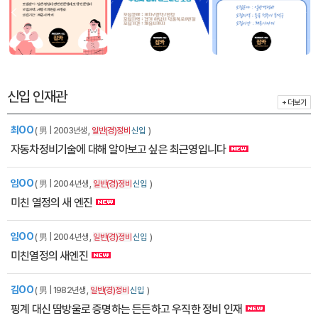
신입 인재관
+ 더보기
최OO
( 男 | 2003년생 ,
일반(경)정비
신입
)
자동차정비기술에 대해 알아보고 싶은 최근영입니다
임OO
( 男 | 2004년생 ,
일반(경)정비
신입
)
미친 열정의 새 엔진
임OO
( 男 | 2004년생 ,
일반(경)정비
신입
)
미친열정의 새엔진
김OO
( 男 | 1982년생 ,
일반(경)정비
신입
)
핑계 대신 땀방울로 증명하는 든든하고 우직한 정비 인재