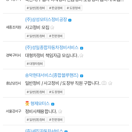
# 일반(경)정비
# 판금정비
# 도장정비
(주)삼성모터스정비공장
사고정비 모집
세종 조치원
# 일반(경)정비
# 전문정비
(주)성일종합자동차정비서비스
대형차정비 책임자급 모십니다.
경북 구미시
# 대형차정비
송악현대서비스(종합블루핸즈)
일반정비 / 사고정비 / 도장부 직원 구합니다.
충남 당진시
# 일반(경)정비
# 도장정비
형제모터스
잡에티켓
정비사채용합니다.
서울 강서구
# 일반(경)정비
# 전문정비
(주)세진자동차서비스