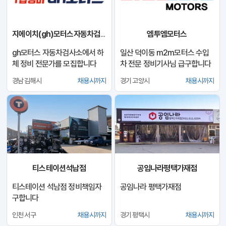
엠투엠모터스
지에이치(gh)모터스자동차검사소
gh모터스 자동차검사소에서 하
일산 덕이동 m2m모터스 수입
체 정비 전문가를 모집합니다
차 전문 정비기사님 급구합니다
경남 김해시
채용시까지
경기 고양시
채용시까지
티스테이션석남점
공임나라평택가재점
티스테이션 석남점 정비책임자
공임나라 평택가재점
구합니다
인천 서구
채용시까지
경기 평택시
채용시까지