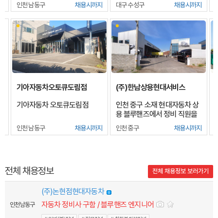
지
인천 남동구
채용시까지
대구 수성구
채용시까지
기아자동차오토큐도림점
(주)한남상용현대서비스
기아자동차 오토큐도림점
인천 중구 소재 현대자동차 상
용 블루핸즈에서 정비 직원을
모집합니다. (주 5일 근무)
인천 남동구
채용시까지
인천 중구
채용시까지
전체 채용정보
전체 채용정보 보러가기
(주)논현점현대자동차
자동차 정비사 구함 / 블루핸즈 엔지니어
인천 남동구