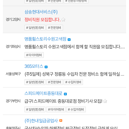
# 일반(경)정비
# 전문정비
# 친환경차량정비
삼송현대서비스(주)
정비직원 모집합니다.
경기 고양시
# 일반(경)정비
# 전문정비
명품휠스토리수원고색점
명품휠스토리 수원고색점에서 함께 할 직원을 모집합니다.
경기 화성시
# 타이어정비
365모터스
(주5일제) 성북구 정릉동 수입차 전문 정비소 함께 일하실 분을 모집합니다
서울 성북구
# 일반(경)정비
# 전문정비
# 수입차정비
스피드메이트중동대로
급구! 스피드메이트 중동대로점 정비기사 모집!
경기 부천시
# 일반(경)정비
# 타이어정비
# 수입차정비
(주)한내일급공업사
국산차/수입차 하체정비 판금정비 도장정비 급하게 모십니다!!!!!
충북 청주시