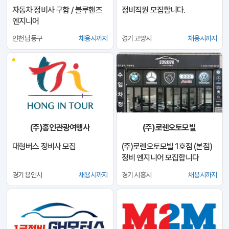
자동차 정비사 구함 / 블루핸즈
정비직원 모집합니다.
엔지니어
인천 남동구
채용시까지
경기 고양시
채용시까지
(주)홍인관광여행사
(주)로렌오토모빌
대형버스 정비사 모집
(주)로렌오토모빌 1호점 (본점)
정비 엔지니어 모집합니다
경기 용인시
채용시까지
경기 시흥시
채용시까지