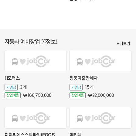
자동차 예비창업 꿀정보!
+ 더보기
H모터스
쌍둥이출장세차
가맹점
3 개
가맹점
15 개
창업비용
￦ 166,750,000
창업비용
￦ 22,000,000
이지씨에스스팀파워(EGCS
메인텍