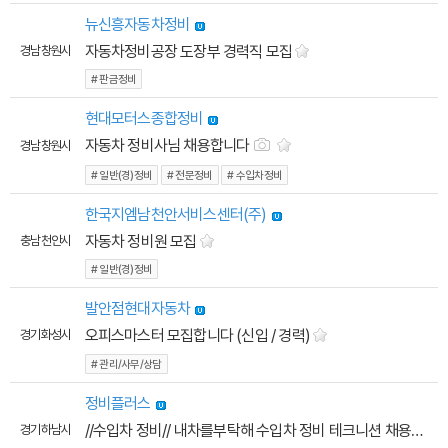
뉴신흥자동차정비
자동차정비공장 도장부 경력직 모집
경남 창원시
# 판금정비
현대모터스종합정비
자동차 정비사님 채용합니다
경남 창원시
# 일반(경)정비
# 전문정비
# 수입차정비
한국지엠남천안서비스센터(주)
자동차 정비원 모집
충남 천안시
# 일반(경)정비
발안점현대자동차
오피스마스터 모집합니다 (신입 / 경력)
경기 화성시
# 관리/사무/상담
정비플러스
//수입차 정비// 내차를부탁해 수입차 정비 테크니션 채용
경기 하남시