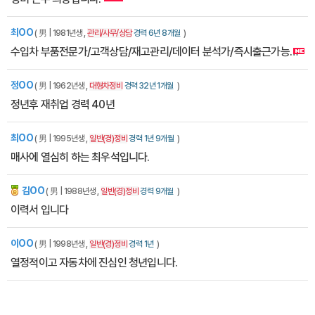
최OO
( 男 | 1981년생 ,
관리/사무/상담
경력 6년 8개월
)
수입차 부품전문가/고객상담/재고관리/데이터 분석가/즉시출근가능
정OO
( 男 | 1962년생 ,
대형차정비
경력 32년 1개월
)
정년후 재취업 경력 40년
최OO
( 男 | 1995년생 ,
일반(경)정비
경력 1년 9개월
)
매사에 열심히 하는 최우석입니다.
김OO
잡에티켓
( 男 | 1988년생 ,
일반(경)정비
경력 9개월
)
이력서 입니다
이OO
( 男 | 1998년생 ,
일반(경)정비
경력 1년
)
열정적이고 자동차에 진심인 청년입니다.