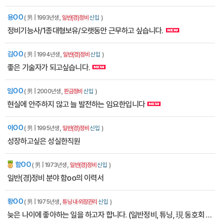
용OO
( 男 | 1993년생 ,
일반(경)정비
신입
)
정비기능사/1종대형보유/오랫동안 근무하고 싶습니다.
김OO
( 男 | 1994년생 ,
일반(경)정비
신입
)
좋은 기술자가 되고싶습니다.
임OO
( 男 | 2000년생 ,
판금정비
신입
)
현실에 안주하지 않고 늘 발전하는 임요한입니다
이OO
( 男 | 1995년생 ,
일반(경)정비
신입
)
성장하고싶은 성실한직원
함OO
잡에티켓
( 男 | 1973년생 ,
일반(경)정비
신입
)
일반(경)정비 분야 함oo의 이력서
황OO
( 男 | 1975년생 ,
튜닝 내·외장관리
신입
)
늦은 나이에 좋아하는 일을 하고자 합니다. (일반정비, 튜닝, 現 동호회 카페지기)