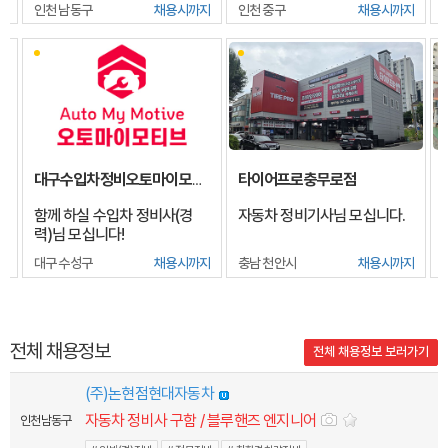
모집합니다. (주 5일 근무)
지
인천 남동구
채용시까지
인천 중구
채용시까지
타이어프로충무로점
대구수입차정비오토마이모티브
함께 하실 수입차 정비사(경
자동차 정비기사님 모십니다.
력)님 모십니다!
대구 수성구
채용시까지
충남 천안시
채용시까지
전체 채용정보
전체 채용정보 보러가기
(주)논현점현대자동차
자동차 정비사 구함 / 블루핸즈 엔지니어
인천 남동구