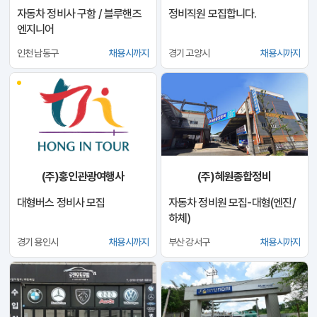
자동차 정비사 구함 / 블루핸즈
정비직원 모집합니다.
엔지니어
인천 남동구
채용시까지
경기 고양시
채용시까지
(주)홍인관광여행사
(주)혜원종합정비
대형버스 정비사 모집
자동차 정비원 모집-대형(엔진/
하체)
경기 용인시
채용시까지
부산 강서구
채용시까지