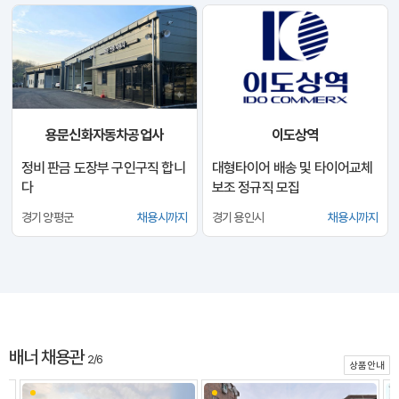
용문신화자동차공업사
이도상역
정비 판금 도장부 구인구직 합니
대형타이어 배송 및 타이어교체
다
보조 정규직 모집
경기 양평군
채용시까지
경기 용인시
채용시까지
배너 채용관
2/6
상품안내