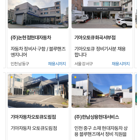
(주)논현점현대자동차
기아오토큐화곡서부점
자동차 정비사 구함 / 블루핸즈
기아오토큐 정비기사분 채용
엔지니어
합니다
지
인천 남동구
채용시까지
서울 강서구
채용시까지
기아자동차오토큐도림점
(주)한남상용현대서비스
지
기아자동차 오토큐도림점
인천 중구 소재 현대자동차 상
용 블루핸즈에서 정비 직원을