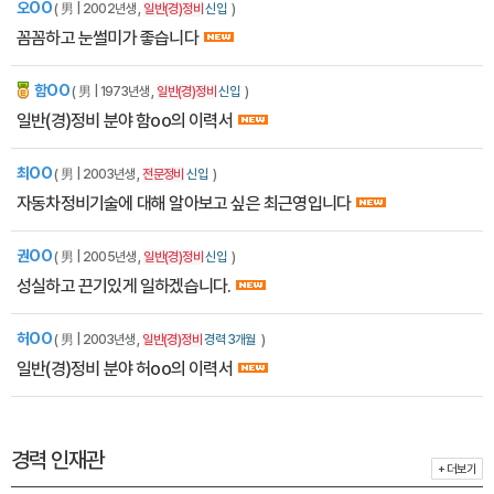
오OO
( 男 | 2002년생 ,
일반(경)정비
신입
)
꼼꼼하고 눈썰미가 좋습니다
함OO
잡에티켓
( 男 | 1973년생 ,
일반(경)정비
신입
)
일반(경)정비 분야 함oo의 이력서
최OO
( 男 | 2003년생 ,
전문정비
신입
)
자동차정비기술에 대해 알아보고 싶은 최근영입니다
권OO
( 男 | 2005년생 ,
일반(경)정비
신입
)
성실하고 끈기있게 일하겠습니다.
허OO
( 男 | 2003년생 ,
일반(경)정비
경력 3개월
)
일반(경)정비 분야 허oo의 이력서
경력 인재관
+ 더보기