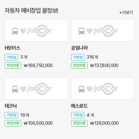
자동차 예비창업 꿀정보!
+ 더보기
H모터스
공임나라
가맹점
3 개
가맹점
316 개
창업비용
￦ 166,750,000
창업비용
￦ 137,800,000
테크닉
에스로드
가맹점
19 개
가맹점
4 개
창업비용
￦ 106,500,000
창업비용
￦ 129,000,000