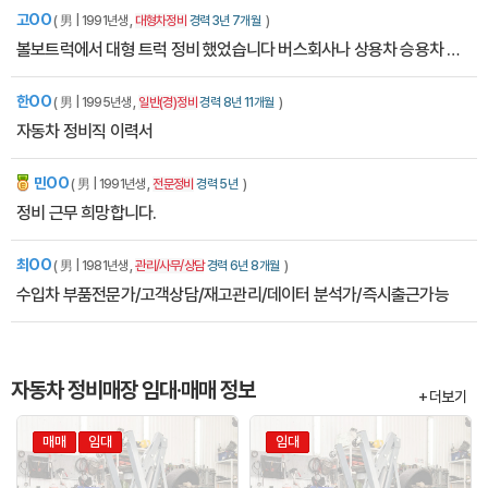
고OO
( 男 | 1991년생 ,
대형차정비
경력 3년 7개월
)
볼보트럭에서 대형 트럭 정비 했었습니다 버스회사나 상용차 승용차 안가리고 구인 하고있습니다
한OO
( 男 | 1995년생 ,
일반(경)정비
경력 8년 11개월
)
자동차 정비직 이력서
민OO
잡에티켓
( 男 | 1991년생 ,
전문정비
경력 5년
)
정비 근무 희망합니다.
최OO
( 男 | 1981년생 ,
관리/사무/상담
경력 6년 8개월
)
수입차 부품전문가/고객상담/재고관리/데이터 분석가/즉시출근가능
자동차 정비매장 임대·매매 정보
+ 더보기
매매
임대
임대