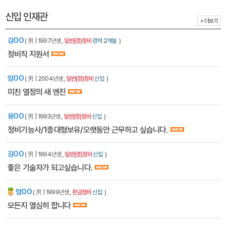
신입 인재관
+ 더보기
김OO
( 男 | 1997년생 ,
일반(경)정비
경력 2개월
)
정비직 지원서
임OO
( 男 | 2004년생 ,
일반(경)정비
신입
)
미친 열정의 새 엔진
용OO
( 男 | 1993년생 ,
일반(경)정비
신입
)
정비기능사/1종대형보유/오랫동안 근무하고 싶습니다.
김OO
( 男 | 1994년생 ,
일반(경)정비
신입
)
좋은 기술자가 되고싶습니다.
엄OO
잡에티켓
( 男 | 1999년생 ,
판금정비
신입
)
모든지 열심히 합니다