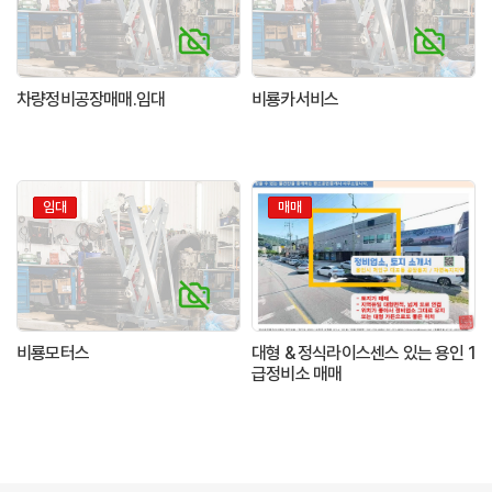
차량정비공장매매.임대
비룡카서비스
임대
매매
비룡모터스
대형 & 정식라이스센스 있는 용인 1
급정비소 매매