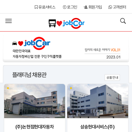
유료서비스
로그인
회원가입
고객센터
Toggle
navigation
플래티넘 채용관
상품안내
(주)논현점현대자동차
삼송현대서비스(주)