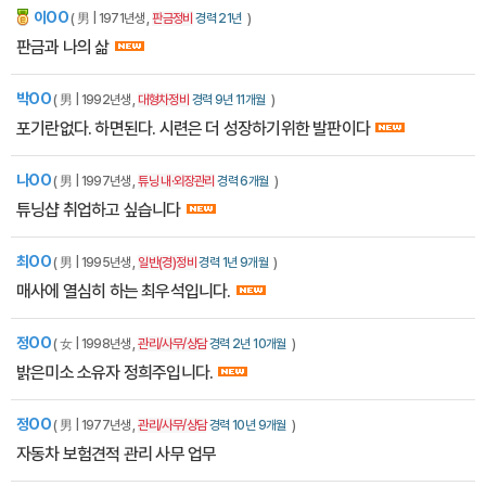
이OO
잡에티켓
( 男 | 1971년생 ,
판금정비
경력 21년
)
판금과 나의 삶
박OO
( 男 | 1992년생 ,
대형차정비
경력 9년 11개월
)
포기란없다. 하면된다. 시련은 더 성장하기위한 발판이다
나OO
( 男 | 1997년생 ,
튜닝 내·외장관리
경력 6개월
)
튜닝샵 취업하고 싶습니다
최OO
( 男 | 1995년생 ,
일반(경)정비
경력 1년 9개월
)
매사에 열심히 하는 최우석입니다.
정OO
( 女 | 1998년생 ,
관리/사무/상담
경력 2년 10개월
)
밝은미소 소유자 정희주입니다.
정OO
( 男 | 1977년생 ,
관리/사무/상담
경력 10년 9개월
)
자동차 보험견적 관리 사무 업무