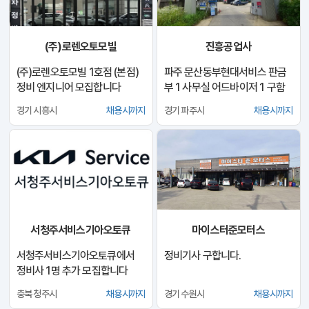
(주)로렌오토모빌
진흥공업사
(주)로렌오토모빌 1호점 (본점)
파주 문산동부현대서비스 판금
정비 엔지니어 모집합니다
부 1 사무실 어드바이저 1 구함
경기 시흥시
채용시까지
경기 파주시
채용시까지
서청주서비스기아오토큐
마이스터준모터스
서청주서비스기아오토큐에서
정비기사 구합니다.
정비사 1명 추가 모집합니다
충북 청주시
채용시까지
경기 수원시
채용시까지