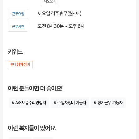
지도보기
토요일 격주휴무(월~토)
근무요일
오전 8시30분 ~ 오후 6시
근무시간
키워드
#대형차정비
이런 분들이면 더 좋아요!
# A/S보증수리경험자
# 수입차정비 가능자
# 장기근무 가능자
이런 복지들이 있어요.