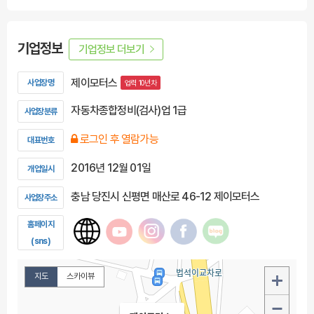
기업정보
기업정보 더보기
제이모터스
사업장명
업력 10년차
자동차종합정비(검사)업 1급
사업장분류
로그인 후 열람가능
대표번호
2016년 12월 01일
개업일시
충남 당진시 신평면 매산로 46-12 제이모터스
사업장주소
홈페이지
(sns)
지도
스카이뷰