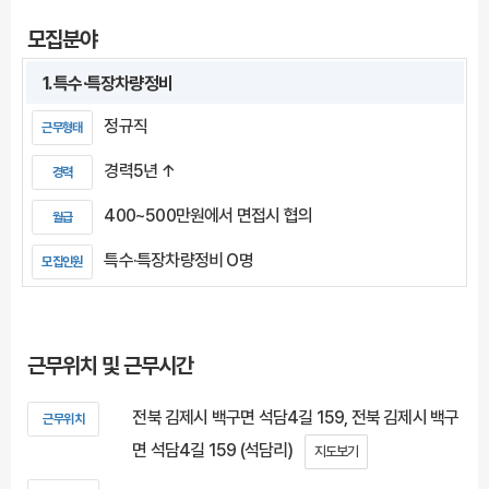
모집분야
1. 특수·특장차량정비
정규직
근무형태
경력5년 ↑
경력
400~500만원에서 면접시 협의
월급
특수·특장차량정비 O명
모집인원
근무위치 및 근무시간
전북 김제시 백구면 석담4길 159, 전북 김제시 백구
근무위치
면 석담4길 159 (석담리)
지도보기