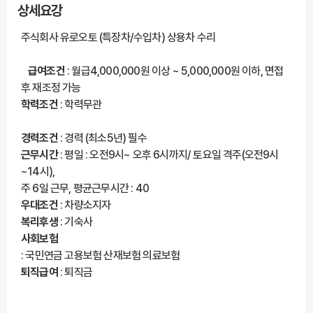
상세요강
주식회사 유로오토 (특장차/수입차) 상용차 수리
급여조건
: 월급4,000,000원 이상 ~ 5,000,000원 이하, 면접
후 재조정 가능
학력조건
: 학력무관
경력조건
: 경력 (최소5년) 필수
근무시간
: 평일 : 오전9시~ 오후 6시까지/ 토요일 격주(오전9시
~14시),
주 6일 근무, 평균근무시간 : 40
우대조건
: 차량소지자
복리후생
: 기숙사
사회보험
: 국민연금 고용보험 산재보험 의료보험
퇴직급여
: 퇴직금
***** 해당 채용정보는 잡카(https://www.jobcar.co.kr/view/158809)에 등록된 채
용정보로 잡카의 동의없이 무단전재 또는 재배포, 재가공할 수 없습니다. *****