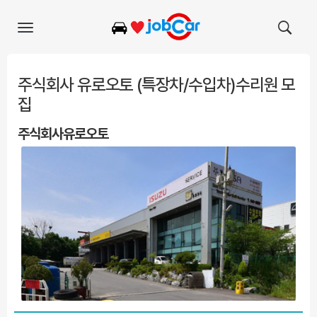
Toggle
navigation
주식회사 유로오토 (특장차/수입차)수리원 모
집
주식회사유로오토