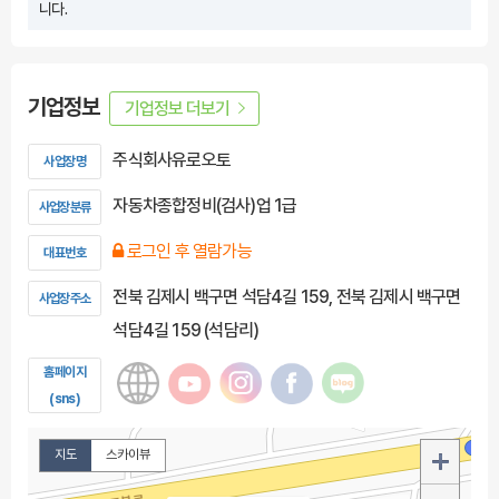
니다.
기업정보
기업정보 더보기
주식회사유로오토
사업장명
자동차종합정비(검사)업 1급
사업장분류
로그인 후 열람가능
대표번호
전북 김제시 백구면 석담4길 159, 전북 김제시 백구면
사업장주소
석담4길 159 (석담리)
홈페이지
(sns)
지도
스카이뷰