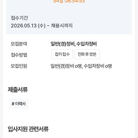
54일 08:54:52
접수기간
2026.05.13
(수)
~ 채용시까지
모집분야
일반(경)정비, 수입차정비
잡카 접수
전화 후 방문
접수방법
모집인원
일반(경)정비 o명, 수입차정비 o명
제출서류
# 이력서
입사지원 관련서류