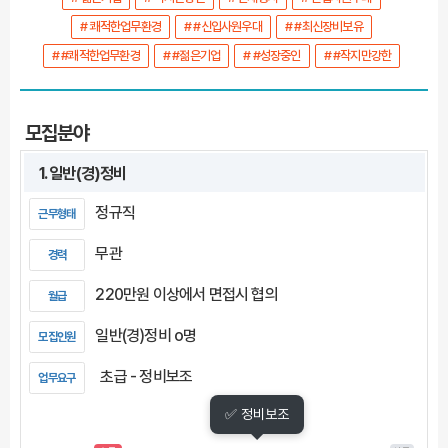
# 쾌적한업무환경
# #신입사원우대
# #최신장비보유
# #쾌적한업무환경
# #젊은기업
# #성장중인
# #작지만강한
모집분야
1. 일반(경)정비
정규직
근무형태
무관
경력
220만원 이상에서 면접시 협의
월급
일반(경)정비 o명
모집인원
초급 - 정비보조
업무요구
✅ 정비보조