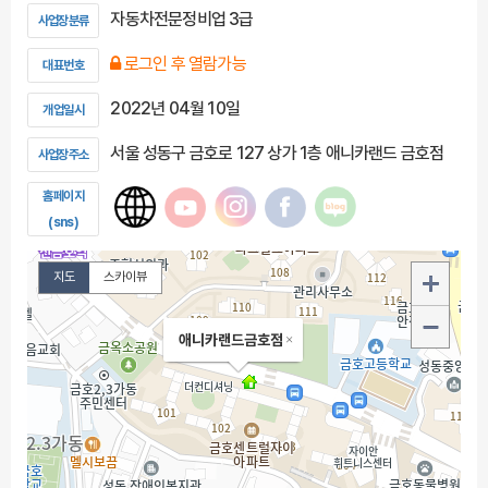
자동차전문정비업 3급
사업장분류
로그인 후 열람가능
대표번호
2022년 04월 10일
개업일시
서울 성동구 금호로 127 상가 1층 애니카랜드 금호점
사업장주소
홈페이지
(sns)
지도
스카이뷰
애니카랜드금호점