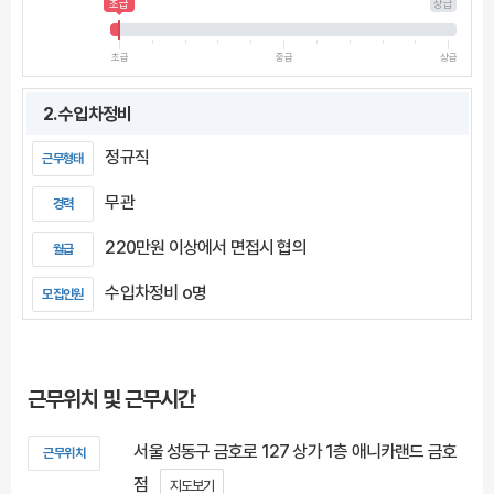
초급
상급
초급
중급
상급
2. 수입차정비
정규직
근무형태
무관
경력
220만원 이상에서 면접시 협의
월급
수입차정비 o명
모집인원
근무위치 및 근무시간
서울 성동구 금호로 127 상가 1층 애니카랜드 금호
근무위치
점
지도보기