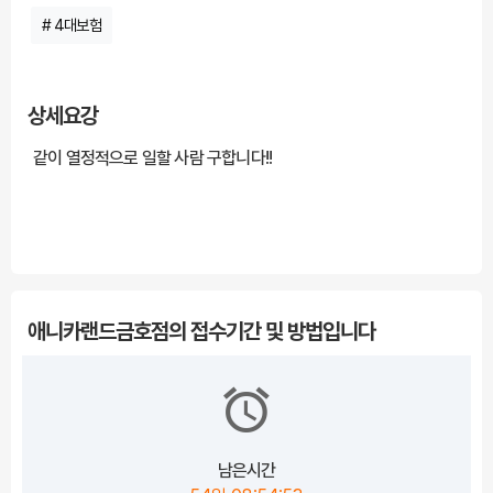
# 4대보험
상세요강
같이 열정적으로 일할 사람 구합니다!!
***** 해당 채용정보는 잡카(https://www.jobcar.co.kr/view/158836)에 등록된 채
용정보로 잡카의 동의없이 무단전재 또는 재배포, 재가공할 수 없습니다. *****
애니카랜드금호점의 접수기간 및 방법입니다
남은시간