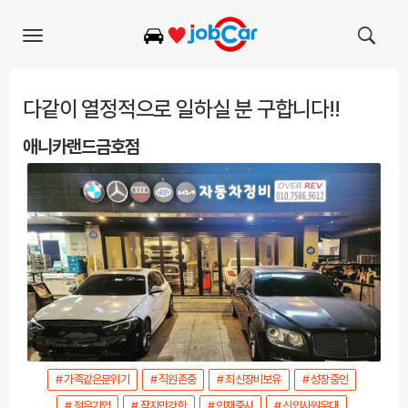
Toggle
navigation
다같이 열정적으로 일하실 분 구합니다!!
애니카랜드금호점
# 가족같은분위기
# 직원존중
# 최신장비보유
# 성장중인
# 젊은기업
# 작지만강한
# 인재중시
# 신입사원우대