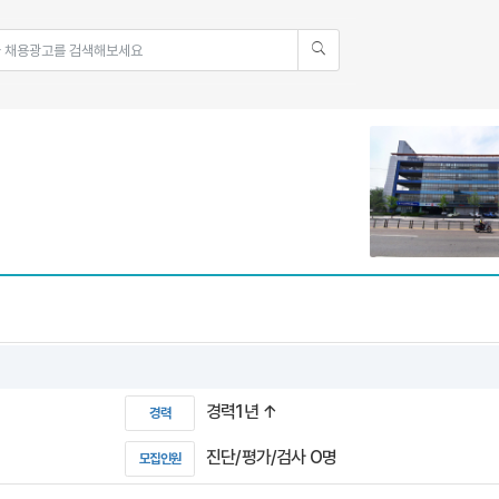
경력1년 ↑
경력
진단/평가/검사 O명
모집인원