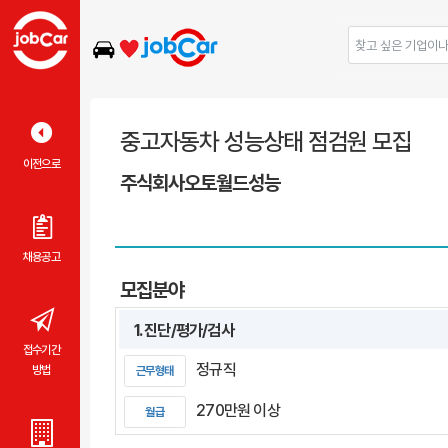
중고자동차 성능상태 점검원 모집
이전으로
주식회사오토월드성능
채용공고
모집분야
1. 진단/평가/검사
접수기간
정규직
방법
근무형태
270만원 이상
월급