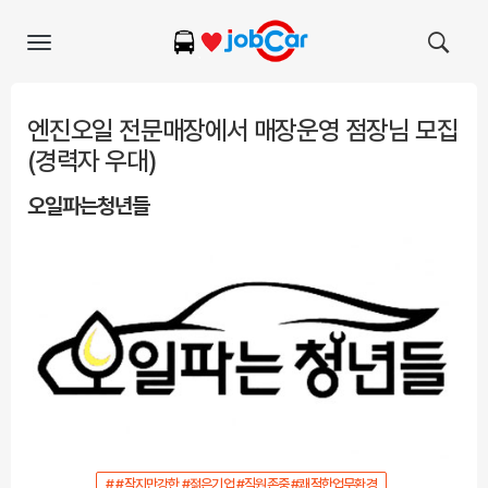
Toggle
navigation
엔진오일 전문매장에서 매장운영 점장님 모집
(경력자 우대)
오일파는청년들
# #작지만강한 #젊은기업 #직원존중 #쾌적한업무환경