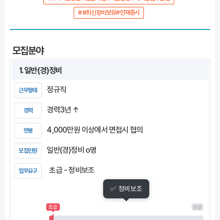
# #최신장비보유#인재중시
모집분야
1. 일반(경)정비
정규직
근무형태
경력3년 ↑
경력
4,000만원 이상에서 면접시 협의
연봉
일반(경)정비 o명
모집인원
초급 - 정비보조
업무요구
✅ 정비보조
초급
상급