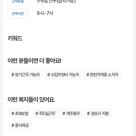
주6일 근무(협의가능)
근무요일
9시~7시
근무시간
키워드
이런 분들이면 더 좋아요!
# 장기근무 가능자
# 수입차정비 가능자
# 관련자격증 소지자
이런 복지들이 있어요.
# 4대보험
# 주5일근무
# 격주휴무
# 경조사 지원
# 중식제공