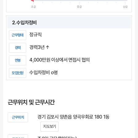
초급
중급
상급
2. 수입차정비
정규직
근무형태
경력3년 ↑
경력
4,000만원 이상에서 면접시 협의
연봉
수입차정비 o명
모집인원
근무위치 및 근무시간
경기 김포시 양촌읍 양곡우회로 180 1동
근무위치
지도보기