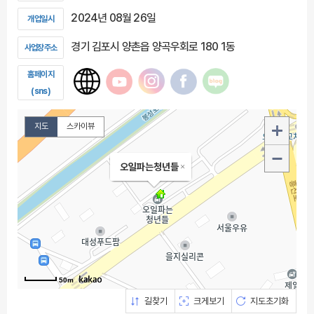
2024년 08월 26일
개업일시
경기 김포시 양촌읍 양곡우회로 180 1동
사업장주소
홈페이지
(sns)
지도
스카이뷰
오일파는청년들
50m
길찾기
크게보기
지도초기화