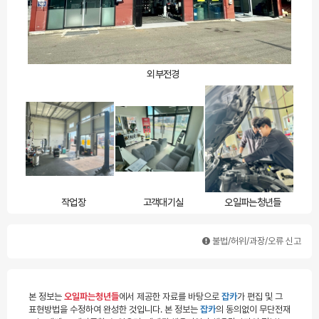
외부전경
작업장
고객대기실
오일파는청년들
불법/허위/과장/오류 신고
본 정보는
오일파는청년들
에서 제공한 자료를 바탕으로
잡카
가 편집 및 그
표현방법을 수정하여 완성한 것입니다. 본 정보는
잡카
의 동의없이 무단전재