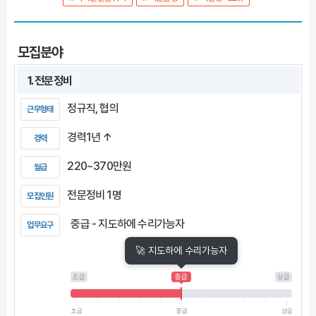
모집분야
1. 전문정비
정규직, 협의
근무형태
경력1년 ↑
경력
220~370만원
월급
전문정비 1명
모집인원
중급 - 지도하에 수리가능자
업무요구
🚀 지도하에 수리가능자
초급
중급
상급
초급
중급
상급