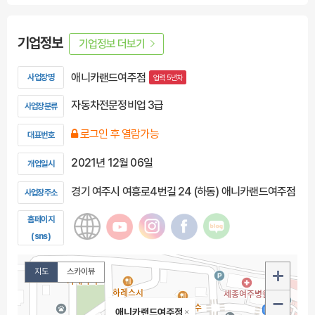
기업정보
기업정보 더보기
애니카랜드여주점
사업장명
업력 5년차
자동차전문정비업 3급
사업장분류
로그인 후 열람가능
대표번호
2021년 12월 06일
개업일시
경기 여주시 여흥로4번길 24 (하동) 애니카랜드여주점
사업장주소
홈페이지
(sns)
지도
스카이뷰
애니카랜드여주점