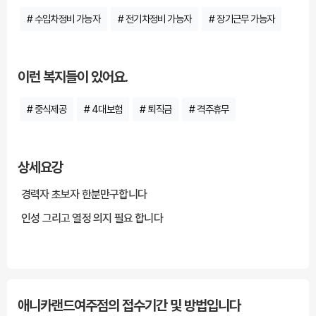
# 수입차정비 가능자
# 전기차정비 가능자
# 장기근무 가능자
이런 복지들이 있어요.
# 중식제공
# 4대보험
# 퇴직금
# 격주휴무
상세요강
경력자 초보자 한분만구합니다
인성 그리고 열정 의지 필요 합니다
***** 해당 채용정보는 잡카(https://www.jobcar.co.kr/view/158998)에 등록된 채
용정보로 잡카의 동의없이 무단전재 또는 재배포, 재가공할 수 없습니다. *****
애니카랜드여주점의 접수기간 및 방법입니다