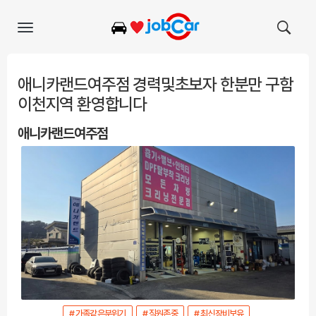
Toggle
navigation
애니카랜드여주점 경력및초보자 한분만 구함
이천지역 환영합니다
애니카랜드여주점
# 가족같은분위기
# 직원존중
# 최신장비보유