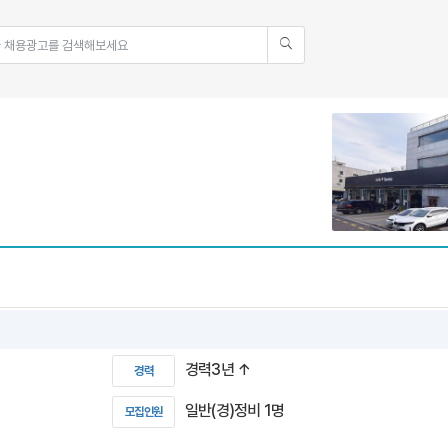
경력3년 ↑
경력
일반(경)정비 1명
모집인원