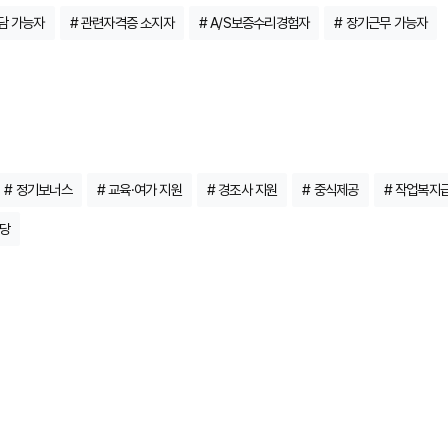
상담 가능자
# 관련자격증 소지자
# A/S보증수리경험자
# 장기근무 가능자
# 정기보너스
# 교육·여가 지원
# 경조사 지원
# 중식제공
# 작업복지
수당