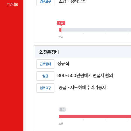
초급 - 정비보조
업무요구
기업정보
초급
초급
2. 전문정비
정규직
근무형태
300~500만원에서 면접시 협의
월급
중급 - 지도하에 수리가능자
업무요구
초급
초급