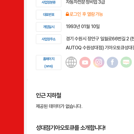
자동차전문정비업 3급
사업장분류
로그인 후 열람가능
대표번호
1993년 01월 10일
개업일시
경기 수원시 장안구 일월로66번길 2 (천
사업장주소
AUTOQ 수원성대점) 기아오토큐성대
홈페이지
(sns)
인근 지하철
제공된 데이터가 없습니다.
성대점기아오토큐를
소개합니다!