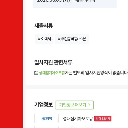
2026.06.09
(화)
~ 채용시까지
제출서류
# 이력서
# 주민등록등(초)본
입사지원 관련서류
에는 별도의 입사지원양식이 없습니다
성대점기아오토큐
기업정보
기업정보 더보기
성대점기아오토큐
사업장명
업력 33년차