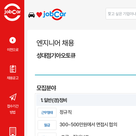
엔지니어 채용
이전으로
성대점기아오토큐
채용공고
모집분야
1. 일반(경)정비
접수기간
정규직
방법
근무형태
300~500만원에서 면접시 협의
월급