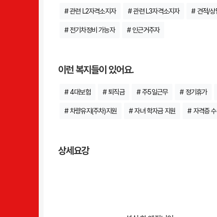
# 관련 L2자격소지자
# 관련 L3자격소지자
# 견적/
# 전기차정비 가능자
# 인근거주자
이런 복지들이 있어요.
# 4대보험
# 퇴직금
# 주5일근무
# 정기휴가
# 차량유지(주차)지원
# 자녀 학자금 지원
# 자격증 
상세요강