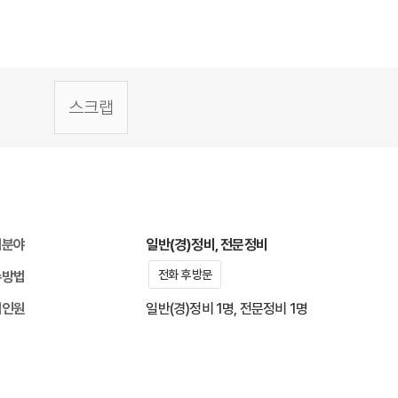
co.kr/view/159166)에 등록된 채용정보로 잡카의 동의없이 무단전재 또는 재배포, 재가공할 수 없습니다. **
스크랩
집분야
일반(경)정비, 전문정비
전화 후 방문
수방법
집인원
일반(경)정비 1명, 전문정비 1명