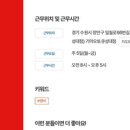
근무위치 및 근무시간
경기 수원시 장안구 일월로66번길 2
근무위치
성대점) 기아오토큐성대점
지도
주 5일(월~금)
근무요일
오전 8시 ~ 오후 5시
근무시간
키워드
#정비
이런 분들이면 더 좋아요!