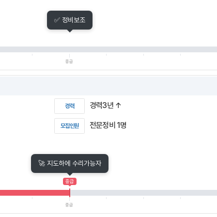
✅ 정비보조
중급
경력3년 ↑
경력
전문정비 1명
모집인원
🚀 지도하에 수리가능자
중급
중급