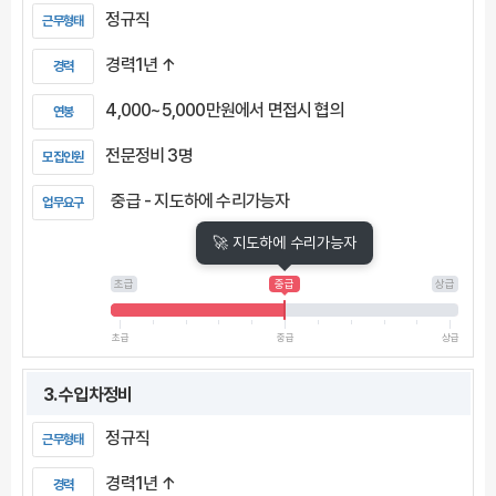
정규직
근무형태
경력1년 ↑
경력
4,000~5,000만원에서 면접시 협의
연봉
전문정비 3명
모집인원
중급 - 지도하에 수리가능자
업무요구
🚀 지도하에 수리가능자
초급
중급
상급
초급
중급
상급
3. 수입차정비
정규직
근무형태
경력1년 ↑
경력