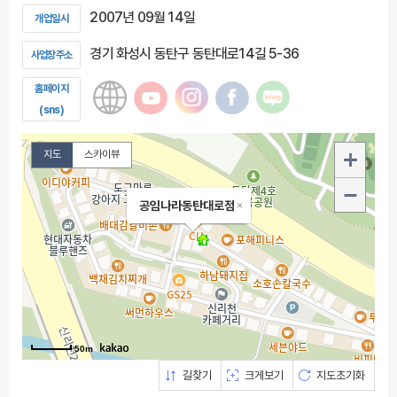
2007년 09월 14일
개업일시
경기 화성시 동탄구 동탄대로14길 5-36
사업장주소
홈페이지
(sns)
지도
스카이뷰
공임나라동탄대로점
50m
길찾기
크게보기
지도초기화