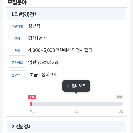
모집분야
1. 일반(경)정비
정규직
근무형태
경력1년 ↑
경력
4,000~5,000만원에서 면접시 협의
연봉
일반(경)정비 3명
모집인원
초급 - 정비보조
업무요구
✅ 정비보조
초급
상급
초급
중급
상급
2. 전문정비