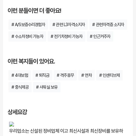
이런 분들이면 더 좋아요!
# A/S보증수리경험자
# 관련 L3자격소지자
# 관련자격증 소지자
# 수소차정비 가능자
# 전기차정비 가능자
# 인근거주자
이런 복지들이 있어요.
# 4대보험
# 퇴직금
# 격주휴무
# 연차
# 인센티브제
# 중식제공
# 샤워실 보유
상세요강
우리업소는 신설된 정비업체 이고 최신시설과 최신장비를 보유하