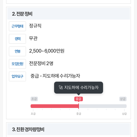
2. 전문정비
정규직
근무형태
무관
경력
2,500~6,000만원
연봉
전문정비 2명
모집인원
중급 - 지도하에 수리가능자
업무요구
🚀 지도하에 수리가능자
초급
중급
상급
초급
중급
상급
3. 친환경차량정비