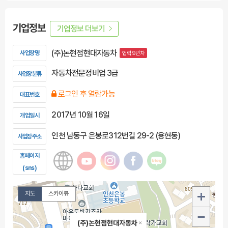
기업정보
기업정보 더보기
(주)논현점현대자동차
사업장명
업력 9년차
자동차전문정비업 3급
사업장분류
로그인 후 열람가능
대표번호
2017년 10월 16일
개업일시
인천 남동구 은봉로312번길 29-2 (용현동)
사업장주소
홈페이지
(sns)
지도
스카이뷰
(주)논현점현대자동차