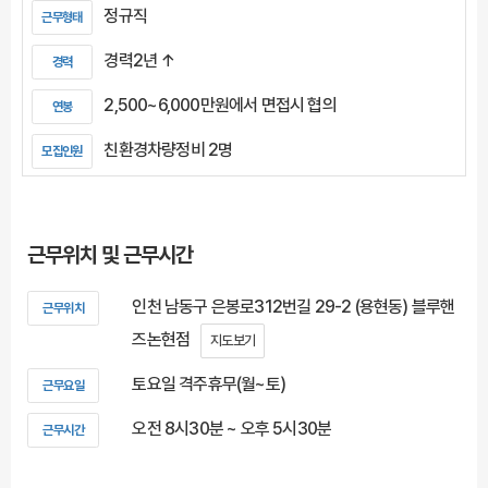
정규직
근무형태
경력2년 ↑
경력
2,500~6,000만원에서 면접시 협의
연봉
친환경차량정비 2명
모집인원
근무위치 및 근무시간
인천 남동구 은봉로312번길 29-2 (용현동) 블루핸
근무위치
즈논현점
지도보기
토요일 격주휴무(월~토)
근무요일
오전 8시30분 ~ 오후 5시30분
근무시간