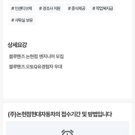
# 인센티브제
# 경조사 지원
# 중식제공
# 작업복지급
# 샤워실 보유
상세요강
블루핸즈 논현점 엔지니어 모집
블루핸즈.오토Q유경험자 우대
***** 해당 채용정보는 잡카(https://www.jobcar.co.kr/view/159262)에 등록된 채
용정보로 잡카의 동의없이 무단전재 또는 재배포, 재가공할 수 없습니다. *****
(주)논현점현대자동차의 접수기간 및 방법입니다