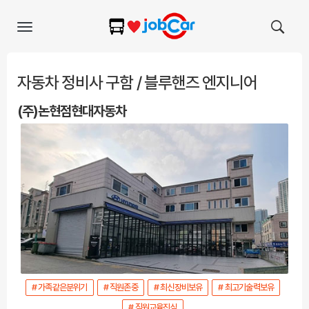
Toggle
navigation
자동차 정비사 구함 / 블루핸즈 엔지니어
(주)논현점현대자동차
# 가족같은분위기
# 직원존중
# 최신장비보유
# 최고기술력보유
# 직원교육진심