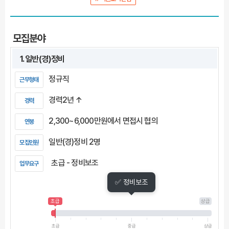
모집분야
1. 일반(경)정비
정규직
근무형태
경력2년 ↑
경력
2,300~6,000만원에서 면접시 협의
연봉
일반(경)정비 2명
모집인원
초급 - 정비보조
업무요구
✅ 정비보조
초급
상급
초급
중급
상급