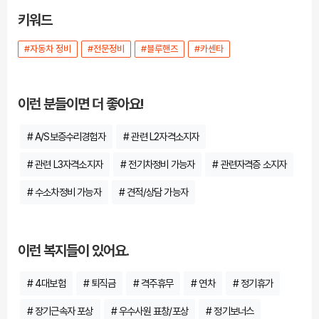
키워드
#자동차 정비
#전문정비
#블루핸즈
#카센타
이런 분들이면 더 좋아요!
# A/S보증수리경험자
# 관련 L2자격소지자
# 관련 L3자격소지자
# 전기차정비 가능자
# 관련자격증 소지자
# 수소차정비 가능자
# 견적/상담 가능자
이런 복지들이 있어요.
# 4대보험
# 퇴직금
# 격주휴무
# 연차
# 정기휴가
# 장기근속자 포상
# 우수사원 표창/포상
# 정기보너스