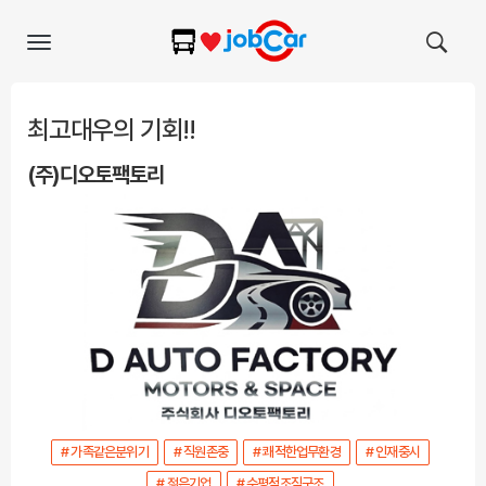
Toggle
navigation
최고대우의 기회!!
(주)디오토팩토리
# 가족같은분위기
# 직원존중
# 쾌적한업무환경
# 인재중시
# 젊은기업
# 수평적조직구조