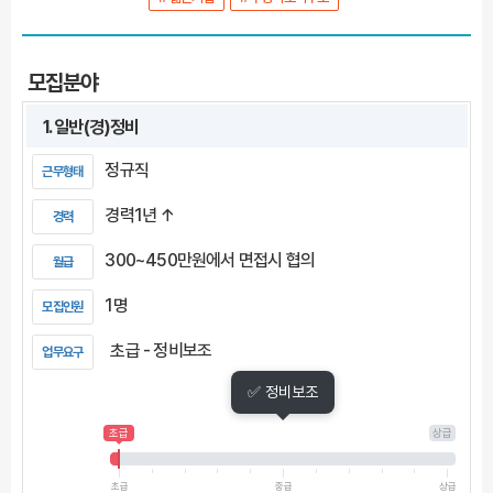
모집분야
1. 일반(경)정비
정규직
근무형태
경력1년 ↑
경력
300~450만원에서 면접시 협의
월급
1명
모집인원
초급 - 정비보조
업무요구
✅ 정비보조
초급
상급
초급
중급
상급