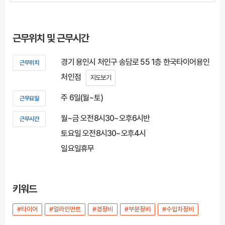
근무위치 및 근무시간
경기 용인시 처인구 송담로 55 1층 한국타이어용인
근무위치
처인점
지도보기
주 6일(월~토)
근무요일
월~금 오전8시30~오후6시반
근무시간
토요일 오전8시30~오후4시
일요일휴무
키워드
#타이어
#얼라인먼트
#경정비
#부분정비
#수입차정비