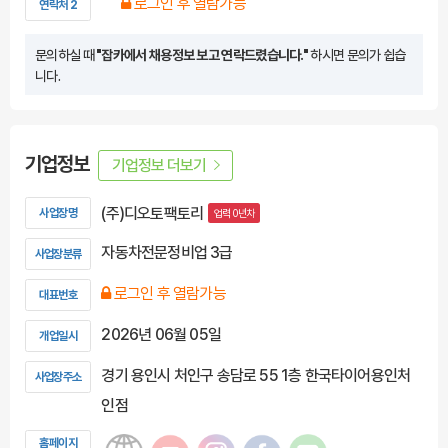
로그인 후 열람가능
연락처 2
문의하실 때
"잡카에서 채용정보 보고 연락드렸습니다."
하시면 문의가 쉽습
니다.
기업정보
기업정보 더보기
(주)디오토팩토리
사업장명
업력 0년차
자동차전문정비업 3급
사업장분류
로그인 후 열람가능
대표번호
2026년 06월 05일
개업일시
경기 용인시 처인구 송담로 55 1층 한국타이어용인처
사업장주소
인점
홈페이지