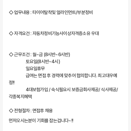
◇ 업무내용 : 타이어탈착및 얼라인먼트/부분정비
◇ 자격요건 : 자동차정비기능사이상자격증소유 우대
◇ 근무조건 : 월~금 (8시반~6시반)
토요일(8시반~4시)
일요일휴무
급여는 면접 후 경력에 맞추어 협의합니다. 최고대우예
정!!
4대보험가입 / 숙식필요시 보증금회사제공/ 식사제공/
각종복지혜택
◇ 전형절차 : 면접후 채용
먼저오시는분이 기회를 잡는겁니다~!!
***** 해당 채용정보는 잡카(https://www.jobcar.co.kr/view/159435)에 등록된 채