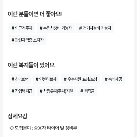
이런 분들이면 더 좋아요!
# 인근거주자
# 수입차정비 가능자
# 전기차정비 가능자
# 관련자격증 소지자
이런 복지들이 있어요.
# 4대보험
# 인센티브제
# 우수사원 표창/포상
# 숙식제공
# 작업복지급
# 차량유지(주차)지원
# 퇴직금
상세요강
◇ 모집분야 : 승용차 타이어 및 정비부