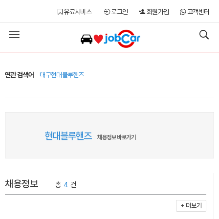
유료서비스
로그인
회원가입
고객센터
Toggle
navigation
연관 검색어
대구현대블루핸즈
현대블루핸즈
채용정보 바로가기
채용정보
총
4
건
+ 더보기